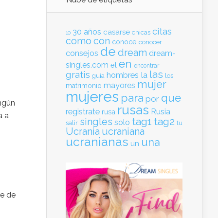
citas
30
años
casarse
chicas
10
como
con
conoce
conocer
de
dream
consejos
dream-
en
singles.com
el
encontrar
las
gratis
hombres
la
guía
los
mujer
mayores
matrimonio
mujeres
para
que
por
ingún
rusas
registrate
Rusia
rusa
a a
tag1
tag2
singles
solo
salir
tu
Ucrania
ucraniana
ucranianas
una
un
re de