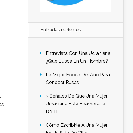
Entradas recientes
Entrevista Con Una Ucraniana
¿Qué Busca En Un Hombre?
La Mejor Época Del Año Para
Conocer Rusas
3 Señales De Que Una Mujer
s
Ucraniana Esta Enamorada
as
De Ti
Cómo Escribirle A Una Mujer
En Un Sitio De Citas