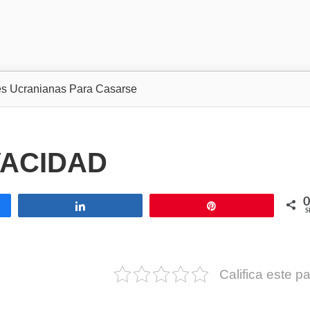
s Ucranianas Para Casarse
VACIDAD
0
Share
Pin
S
Califica este p