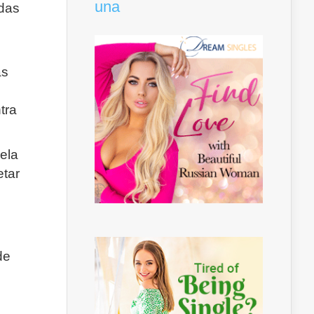
una
edas
as
tra
ela
etar
de