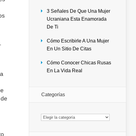
3 Señales De Que Una Mujer
os
Ucraniana Esta Enamorada
De Ti
Cómo Escribirle A Una Mujer
.
En Un Sitio De Citas
Cómo Conocer Chicas Rusas
En La Vida Real
pa
de
Categorías
 de
Categorías
to