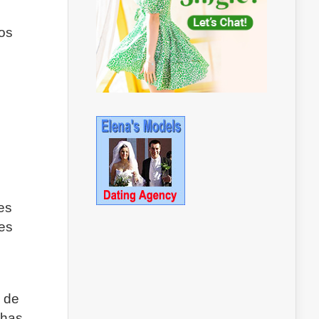
mos
es
es
a de
 has