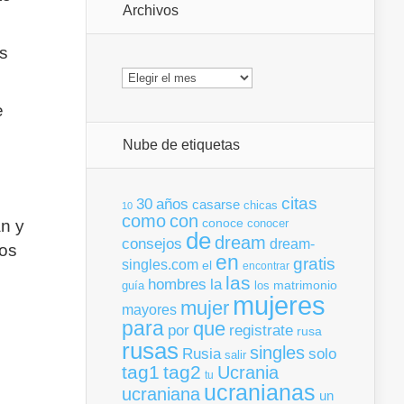
Archivos
as
Archivos
e
Nube de etiquetas
citas
30
años
casarse
chicas
10
como
con
conoce
conocer
án y
de
dream
consejos
dream-
los
en
gratis
singles.com
el
encontrar
las
la
hombres
matrimonio
guía
los
mujeres
mujer
mayores
para
que
por
registrate
rusa
rusas
singles
Rusia
solo
salir
tag1
tag2
Ucrania
tu
ucranianas
ucraniana
un