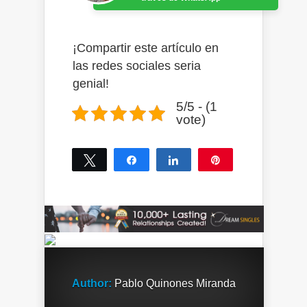
¡Compartir este artículo en
las redes sociales seria
genial!
5/5 - (1
vote)
Tweet
Share
Share
Pin
0
SHARES
Author:
Pablo Quinones Miranda