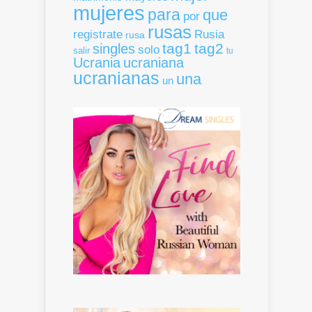
mujeres
para
que
por
rusas
registrate
Rusia
rusa
tag1
tag2
singles
solo
salir
tu
Ucrania
ucraniana
ucranianas
una
un