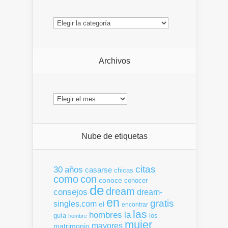
Categorías
Archivos
Archivos
Nube de etiquetas
citas
30
años
casarse
chicas
como
con
conoce
conocer
de
dream
consejos
dream-
en
gratis
singles.com
el
encontrar
las
la
hombres
guía
los
hombre
mujer
mayores
matrimonio