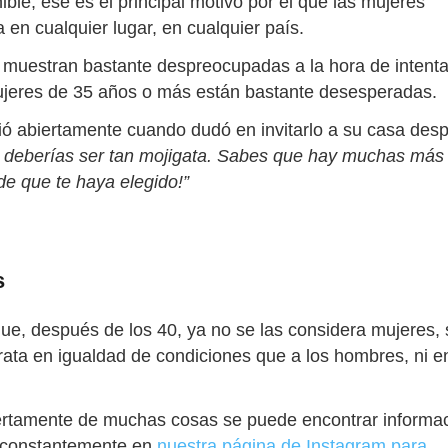
ble, ese es el principal motivo por el que las mujeres
en cualquier lugar, en cualquier país.
 muestran bastante despreocupadas a la hora de intenta
 mujeres de 35 años o más están bastante desesperadas.
ió abiertamente cuando dudó en invitarlo a su casa des
 deberías ser tan mojigata. Sabes que hay muchas más
de que te haya elegido!”
s
e, después de los 40, ya no se las considera mujeres, 
trata en igualdad de condiciones que a los hombres, ni e
iertamente de muchas cosas se puede encontrar informa
o constantemente en
nuestra página de Instagram para