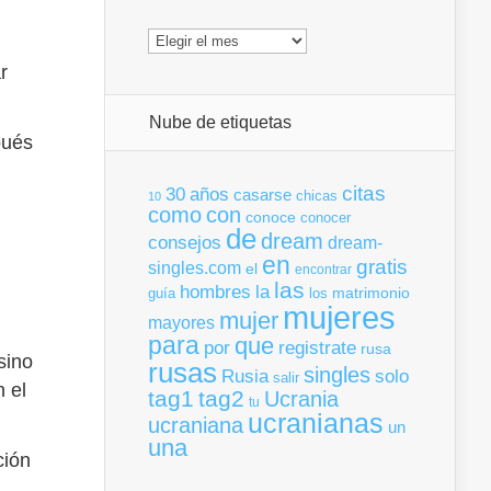
Archivos
r
Nube de etiquetas
pués
citas
30
años
casarse
chicas
10
como
con
conoce
conocer
de
dream
consejos
dream-
en
gratis
singles.com
el
encontrar
las
la
hombres
matrimonio
guía
los
mujeres
mujer
mayores
para
que
por
registrate
rusa
sino
rusas
singles
Rusia
solo
salir
n el
tag1
tag2
Ucrania
tu
ucranianas
ucraniana
un
una
ción