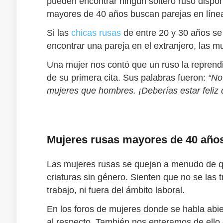
pueden encontrar ningún soltero ruso disponi
mayores de 40 años buscan parejas en línea 
Si las
chicas rusas
de entre 20 y 30 años se
encontrar una pareja en el extranjero, las
Una mujer nos contó que un ruso la reprend
de su primera cita. Sus palabras fueron:
“No
mujeres que hombres. ¡Deberías estar feliz 
Mujeres rusas mayores de 40 año
Las mujeres rusas se quejan a menudo de qu
criaturas sin género. Sienten que no se las 
trabajo, ni fuera del ámbito laboral.
En los foros de mujeres donde se habla ab
al respecto. También nos enteramos de ell