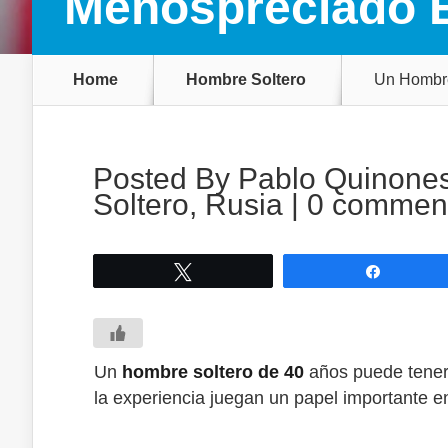
Menospreciado 
Home
Hombre Soltero
Un Hombre
Posted By
Pablo Quinone
Soltero
,
Rusia
|
0 commen
Tweet
Share
Un
hombre soltero de 40
años puede tener
la experiencia juegan un papel importante e