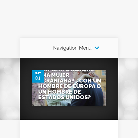
Navigation Menu
0
¿CON QUIEN ESTA MAS
DISPUESTA CASARSE
MAY
UNA MUJER
01
UCRANIANA? ¿CON UN
HOMBRE DE EUROPA O
UN HOMBRE DE
ESTADOS UNIDOS?