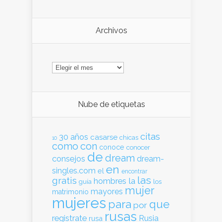
Archivos
Archivos
Nube de etiquetas
citas
30
años
casarse
chicas
10
como
con
conoce
conocer
de
dream
consejos
dream-
en
singles.com
el
encontrar
las
gratis
hombres
la
guía
los
mujer
mayores
matrimonio
mujeres
para
que
por
rusas
registrate
Rusia
rusa