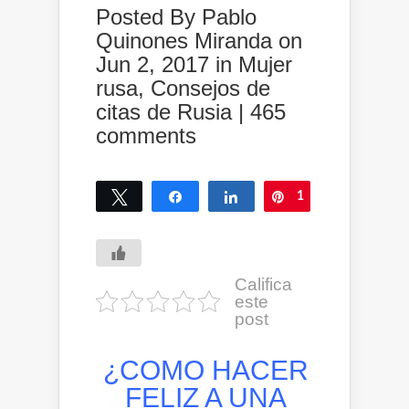
Posted By
Pablo
Quinones Miranda
on
Jun 2, 2017 in
Mujer
rusa
,
Consejos de
citas de Rusia
|
465
comments
Tweet
Share
Share
1
Pin
1
SHARES
Califica
este
post
¿COMO HACER
FELIZ A UNA