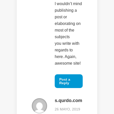
I wouldn’t mind
publishing a
post or
elaborating on
most of the
subjects
you write with
regards to
here. Again,
awesome site!
Post a
Reply
s.qurdo.com
26 MAYO, 2019