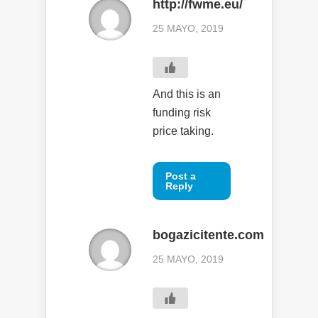
http://fwme.eu/
25 MAYO, 2019
And this is an
funding risk
price taking.
Post a
Reply
bogazicitente.com
25 MAYO, 2019