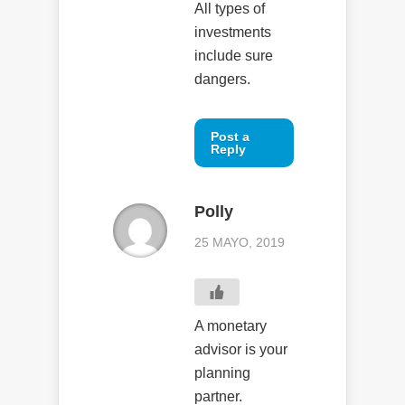
All types of
investments
include sure
dangers.
Post a
Reply
Polly
25 MAYO, 2019
A monetary
advisor is your
planning
partner.