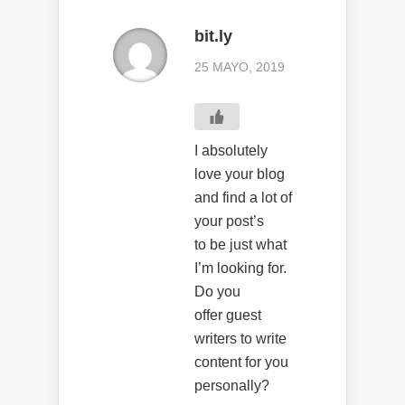
bit.ly
25 MAYO, 2019
I absolutely
love your blog
and find a lot of
your post’s
to be just what
I’m looking for.
Do you
offer guest
writers to write
content for you
personally?