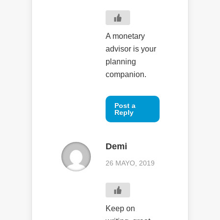
A monetary
advisor is your
planning
companion.
Post a
Reply
Demi
26 MAYO, 2019
Keep on