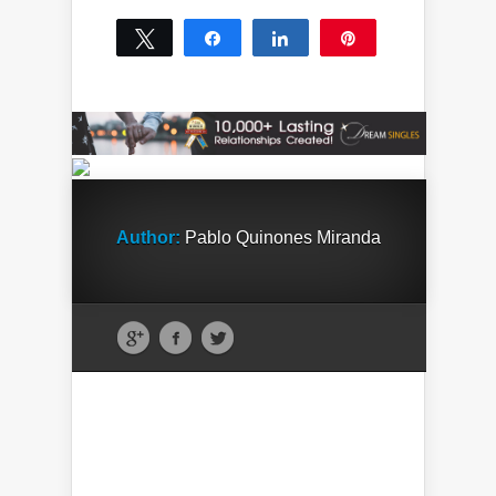
Tweet
Share
Share
Pin
0
SHARES
Author:
Pablo Quinones Miranda