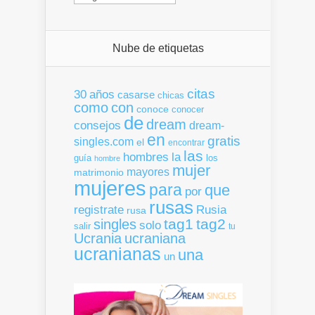
Nube de etiquetas
citas
30
años
casarse
chicas
como
con
conoce
conocer
de
dream
consejos
dream-
en
gratis
singles.com
el
encontrar
las
la
hombres
guía
los
hombre
mujer
mayores
matrimonio
mujeres
para
que
por
rusas
registrate
Rusia
rusa
tag1
tag2
singles
solo
salir
tu
Ucrania
ucraniana
ucranianas
una
un