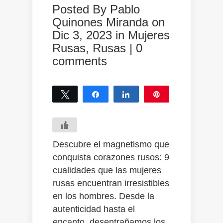
Posted By
Pablo
Quinones Miranda
on
Dic 3, 2023 in
Mujeres
Rusas
,
Rusas
|
0
comments
Tweet
Share
Share
Pin
0
SHARES
Descubre el magnetismo que
conquista corazones rusos: 9
cualidades que las mujeres
rusas encuentran irresistibles
en los hombres. Desde la
autenticidad hasta el
encanto, desentrañamos los