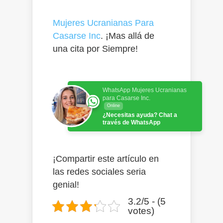
Mujeres Ucranianas Para
Casarse Inc
. ¡Mas allá de
una cita por Siempre!
WhatsApp Mujeres Ucranianas
para Casarse Inc.
Online
¿Necesitas ayuda? Chat a
través de WhatsApp
¡Compartir este artículo en
las redes sociales seria
genial!
3.2/5 - (5
votes)