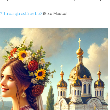
? Tu pareja está en be2
¡Solo México!