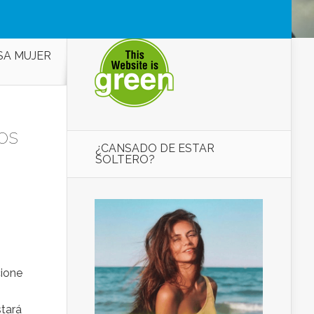
SA MUJER
os
¿CANSADO DE ESTAR
SOLTERO?
cione
stará