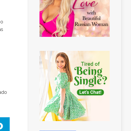
 o
as
iado