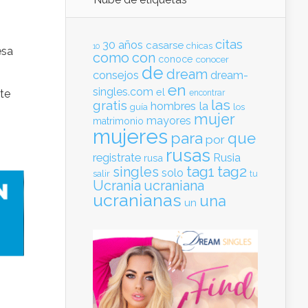
citas
30
años
casarse
chicas
10
esa
como
con
conoce
conocer
de
dream
consejos
dream-
en
singles.com
el
nte
encontrar
las
gratis
hombres
la
guía
los
mujer
mayores
matrimonio
mujeres
para
que
por
rusas
registrate
Rusia
rusa
tag1
tag2
singles
solo
salir
tu
Ucrania
ucraniana
ucranianas
una
un